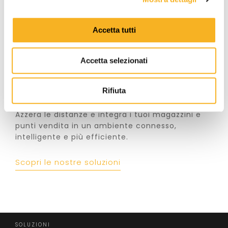
o
n
Accetta tutti
s
e
Accetta selezionati
n
s
o
Retail
Rifiuta
Azzera le distanze e integra i tuoi magazzini e
punti vendita in un ambiente connesso,
intelligente e più efficiente.
Scopri le nostre soluzioni
SOLUZIONI