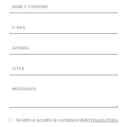
S
S
Ho letto e accetto le condizioni della
Privacy Policy
i
i