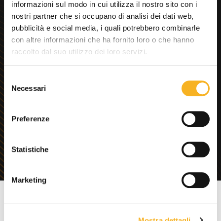
informazioni sul modo in cui utilizza il nostro sito con i
immediata?
nostri partner che si occupano di analisi dei dati web,
pubblicità e social media, i quali potrebbero combinarle
con altre informazioni che ha fornito loro o che hanno
raccolto dal suo utilizzo dei loro servizi.
Progettiamo sistemi
S
d’automazione seguendo una
Necessari
e
regola molto semplice: farti
l
guadagnare più risorse di
e
Preferenze
quante tu ne spenda.
z
i
o
Statistiche
n
e
Marketing
d
e
SOLUZIONI
RETAIL
l
Mostra dettagli
c