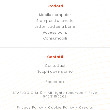
o
o
Prodotti
c
c
a
a
Mobile computer
m
m
p
p
Stampanti etichette
o
o
Lettori codice a barre
.
.
Access point
Consumabili
Contatti
Contattaci
Scopri dove siamo
Facebook
STARLOGIC Srl© - All rights reserved - P.IVA
04031150263
Privacy Policy
-
Cookie Policy
-
Credits