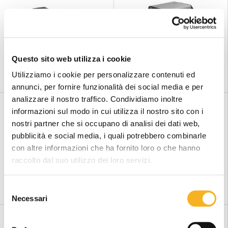
Questo sito web utilizza i cookie
STAMPANTE ETICHETTE SATO
STAMPANTE ETICHETTE SATO
WS4 SERIES
CL4NX PLUS SERIES
Utilizziamo i cookie per personalizzare contenuti ed
annunci, per fornire funzionalità dei social media e per
analizzare il nostro traffico. Condividiamo inoltre
informazioni sul modo in cui utilizza il nostro sito con i
nostri partner che si occupano di analisi dei dati web,
pubblicità e social media, i quali potrebbero combinarle
con altre informazioni che ha fornito loro o che hanno
raccolto dal suo utilizzo dei loro servizi.
STAMPANTI ETICHETTE
STAMPANTI ETICHETTE
Novexx XLP504
NOVEX XLP506
S
Necessari
e
l
e