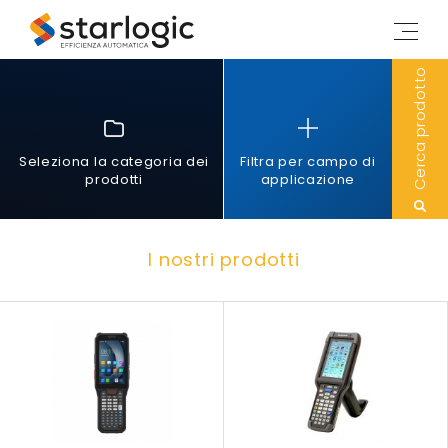
Starlogic
M
e
n
Cerca prodotto
u
Seleziona la categoria dei
Filtra per campo di
prodotti
applicazione
I nostri prodotti