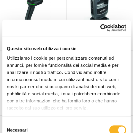
LETTORE CODICI A BARRE
LETTORI CODICE A BARRE
HONEYWELL XENON 1950G
ZEBRA DS9208
Questo sito web utilizza i cookie
Utilizziamo i cookie per personalizzare contenuti ed
annunci, per fornire funzionalità dei social media e per
analizzare il nostro traffico. Condividiamo inoltre
informazioni sul modo in cui utilizza il nostro sito con i
nostri partner che si occupano di analisi dei dati web,
pubblicità e social media, i quali potrebbero combinarle
LETTORI CODICI A
LETTORI CODICE A BARRE
con altre informazioni che ha fornito loro o che hanno
PRESENTAZIONE ZEBRA
ZEBRA DS9808R
DS9300 SERIES
raccolto dal suo utilizzo dei loro servizi.
S
Necessari
e