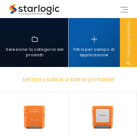
Starlogic
M
e
n
Cerca prodotto
u
Seleziona la categoria dei
Filtra per campo di
prodotti
applicazione
Lettori codice a barre portatile