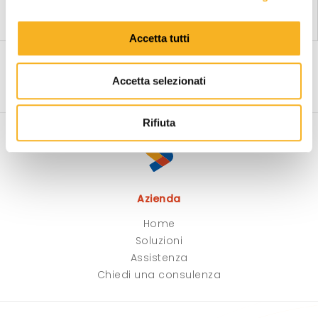
LETTORE CODICI A BARRE
LETTORI CODICE A BARRE
COMPATTO ZEBRA CS3000
ZEBRA RS507
o
n
Accetta tutti
s
e
Accetta selezionati
n
s
o
Rifiuta
Azienda
Home
Soluzioni
Assistenza
Chiedi una consulenza