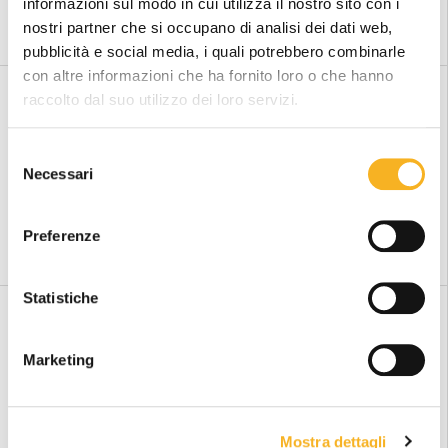
informazioni sul modo in cui utilizza il nostro sito con i
LETTORI CODICE A BARRE
LETTORI CODICE A BARRE
OPTICON RS2006
OPTICON OPN-2006
nostri partner che si occupano di analisi dei dati web,
pubblicità e social media, i quali potrebbero combinarle
con altre informazioni che ha fornito loro o che hanno
raccolto dal suo utilizzo dei loro servizi.
S
Necessari
e
l
e
LETTORI CODICE A BARRE
LETTORE CODICI PORTATILE
Preferenze
OPTICON OPN-3002
HONEYWELL VOYAGER 1602G
z
i
o
Statistiche
n
e
Marketing
d
e
l
Mostra dettagli
c