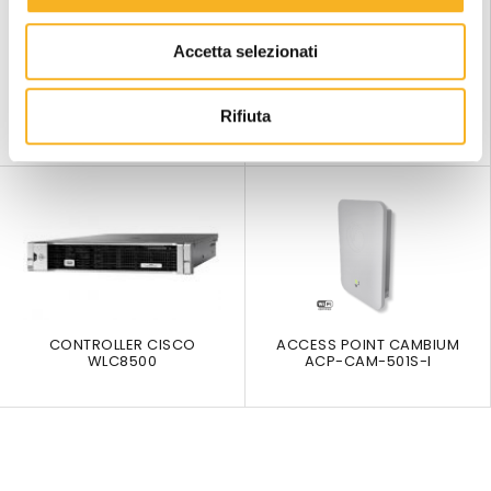
e
Accetta selezionati
n
s
VIRTUAL CONTROLLER
ACCESS POINT CISCO 1850I
o
Rifiuta
CAMBIUM CN MAESTRO
CONTROLLER CISCO
ACCESS POINT CAMBIUM
WLC8500
ACP-CAM-501S-I