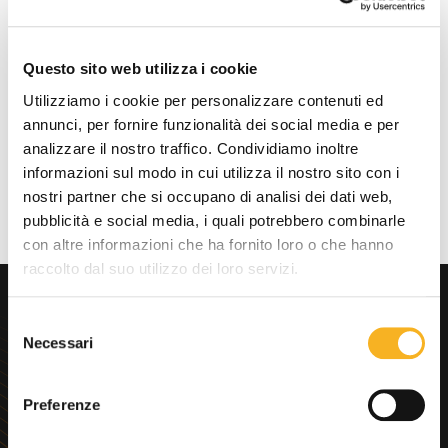
1542I/D: 2.75 lb (1.25 kg)
Questo sito web utilizza i cookie
Download documenti
Utilizziamo i cookie per personalizzare contenuti ed
annunci, per fornire funzionalità dei social media e per
analizzare il nostro traffico. Condividiamo inoltre
informazioni sul modo in cui utilizza il nostro sito con i
nostri partner che si occupano di analisi dei dati web,
pubblicità e social media, i quali potrebbero combinarle
con altre informazioni che ha fornito loro o che hanno
raccolto dal suo utilizzo dei loro servizi.
Cerchi
S
consulenza
immediata?
Necessari
e
l
e
Preferenze
z
i