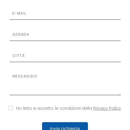
S
S
Ho letto e accetto le condizioni della
Privacy Policy
i
i
p
p
r
r
e
e
Invia richiesta