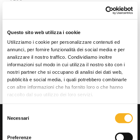
Cisco Aironet 2802i: 3.53 lb (1.6 kg)
Cisco Aironet 2802e: 4.6 lb (2.09 kg)
Questo sito web utilizza i cookie
Utilizziamo i cookie per personalizzare contenuti ed
annunci, per fornire funzionalità dei social media e per
Download documenti
analizzare il nostro traffico. Condividiamo inoltre
informazioni sul modo in cui utilizza il nostro sito con i
nostri partner che si occupano di analisi dei dati web,
pubblicità e social media, i quali potrebbero combinarle
con altre informazioni che ha fornito loro o che hanno
raccolto dal suo utilizzo dei loro servizi.
S
Cerchi
Necessari
e
consulenza
l
immediata?
e
Preferenze