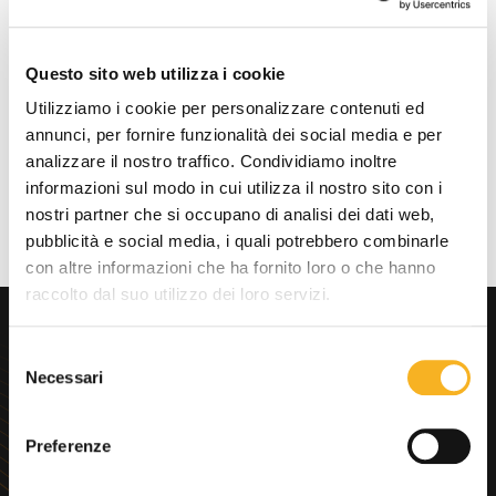
Dimensioni: 50 x 45 x 16 mm
Questo sito web utilizza i cookie
Peso: 40 g.
Utilizziamo i cookie per personalizzare contenuti ed
annunci, per fornire funzionalità dei social media e per
Prestazioni batteria: 5.000 scansioni (circa)
analizzare il nostro traffico. Condividiamo inoltre
informazioni sul modo in cui utilizza il nostro sito con i
nostri partner che si occupano di analisi dei dati web,
pubblicità e social media, i quali potrebbero combinarle
con altre informazioni che ha fornito loro o che hanno
raccolto dal suo utilizzo dei loro servizi.
Cerchi
consulenza
S
immediata?
Necessari
e
l
e
Preferenze
z
i