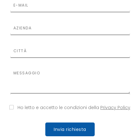
S
S
Ho letto e accetto le condizioni della
Privacy Policy
i
i
p
p
r
r
e
e
Invia richiesta
g
g