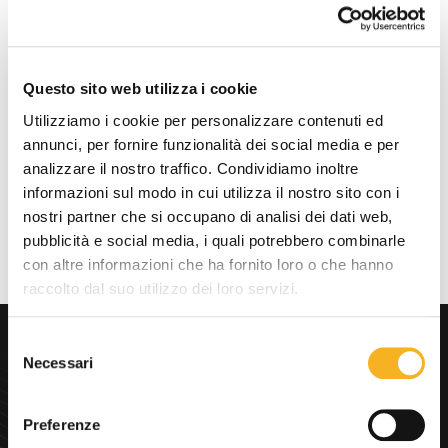
Ca. 250 g / 8.82 oz
Questo sito web utilizza i cookie
Download documenti
Utilizziamo i cookie per personalizzare contenuti ed
annunci, per fornire funzionalità dei social media e per
M-10
analizzare il nostro traffico. Condividiamo inoltre
informazioni sul modo in cui utilizza il nostro sito con i
nostri partner che si occupano di analisi dei dati web,
pubblicità e social media, i quali potrebbero combinarle
con altre informazioni che ha fornito loro o che hanno
raccolto dal suo utilizzo dei loro servizi.
S
Cerchi
Necessari
consulenza
e
immediata?
l
e
Preferenze
z