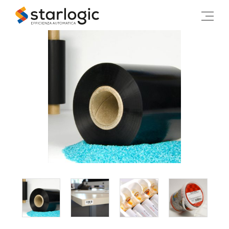
Starlogic
M
e
n
u