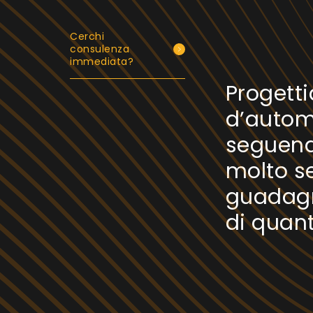
Cerchi
consulenza
immediata?
Progett
d’autom
seguend
molto se
guadagn
di quan