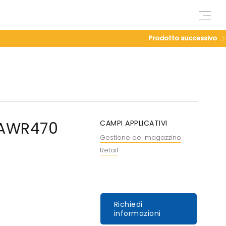
M
e
n
Prodotto successivo
u
 AWR470
CAMPI APPLICATIVI
Gestione del magazzino
Retail
Richiedi
informazioni