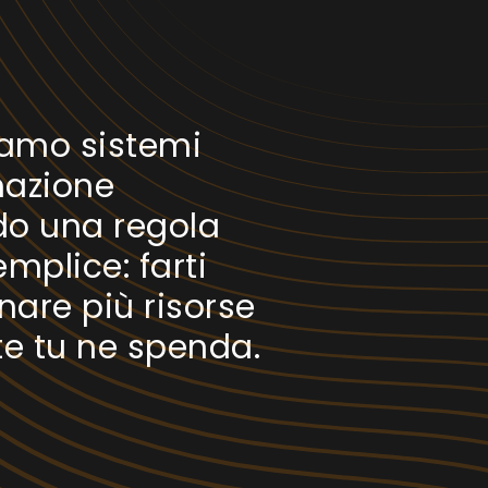
iamo sistemi
azione
o una regola
mplice: farti
are più risorse
te tu ne spenda.