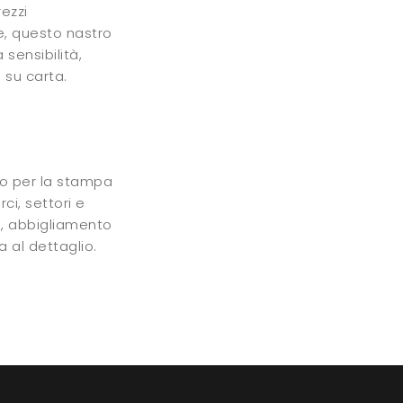
ezzi
re, questo nastro
sensibilità,
 su carta.
to per la stampa
ci, settori e
hi, abbigliamento
 al dettaglio.