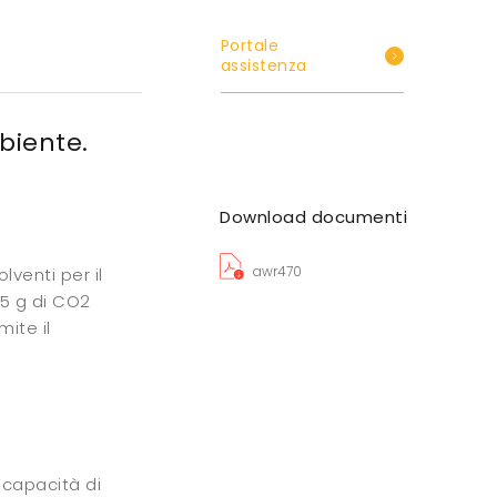
Portale
assistenza
mbiente.
Download documenti
awr470
lventi per il
65 g di CO2
mite il
 capacità di