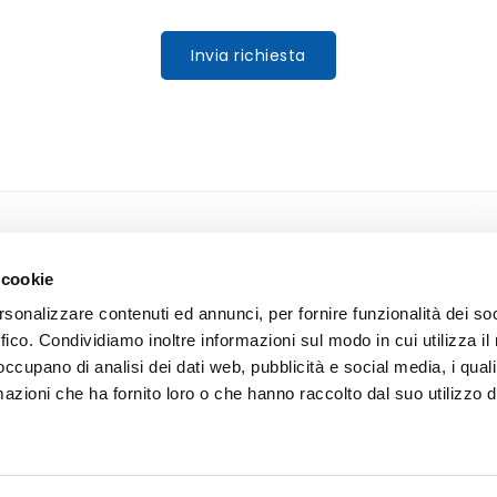
Invia richiesta
Prodotti
Contatti
 cookie
Mobile computer
Contattaci
rsonalizzare contenuti ed annunci, per fornire funzionalità dei so
Stampanti etichette
Scopri dov
ffico. Condividiamo inoltre informazioni sul modo in cui utilizza il 
Lettori codice a barre
Facebook
 occupano di analisi dei dati web, pubblicità e social media, i qual
enza
Access point
azioni che ha fornito loro o che hanno raccolto dal suo utilizzo d
Consumabili