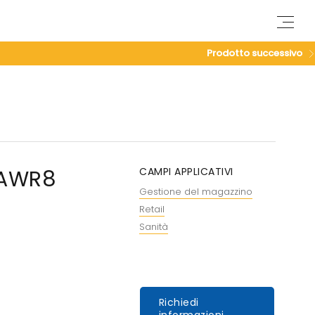
M
e
n
Prodotto successivo
u
 AWR8
CAMPI APPLICATIVI
Gestione del magazzino
Retail
Sanità
Richiedi