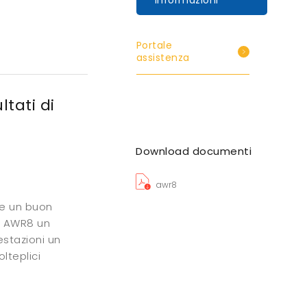
informazioni
Portale
assistenza
ltati di
Download documenti
awr8
 e un buon
o AWR8 un
estazioni un
olteplici