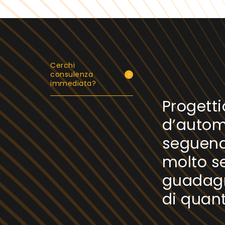
Cerchi
consulenza
immediata?
Progett
d’autom
seguend
molto se
guadagn
di quan