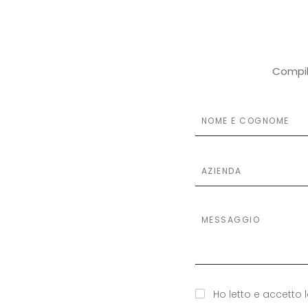
Compil
S
S
Ho letto e accetto 
i
i