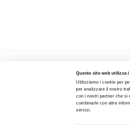
p
p
r
r
e
e
g
g
a
a
d
d
i
i
l
l
a
a
s
s
c
c
i
i
Azienda
a
a
r
r
Questo sito web utilizza i
Home
e
e
Utilizziamo i cookie per pe
v
v
Soluzioni
u
u
per analizzare il nostro tra
Assistenza
o
o
con i nostri partner che si
Chiedi una consul
t
t
combinarle con altre inform
o
o
q
q
servizi.
u
u
e
e
s
s