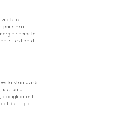
e vuote e
 principali
energia richiesto
 della testina di
per la stampa di
 settori e
hi, abbigliamento
 al dettaglio.