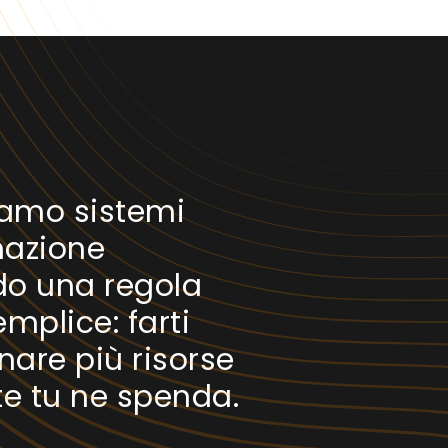
iamo sistemi
azione
o una regola
mplice: farti
are più risorse
te tu ne spenda.