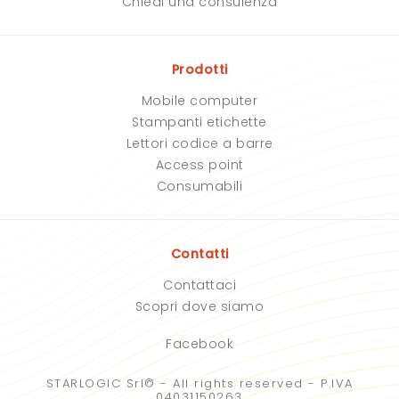
Chiedi una consulenza
e
e
s
s
t
t
o
o
Prodotti
c
c
a
a
Mobile computer
m
m
p
p
Stampanti etichette
o
o
Lettori codice a barre
.
.
Access point
Consumabili
Contatti
Contattaci
Scopri dove siamo
Facebook
STARLOGIC Srl© - All rights reserved - P.IVA
04031150263