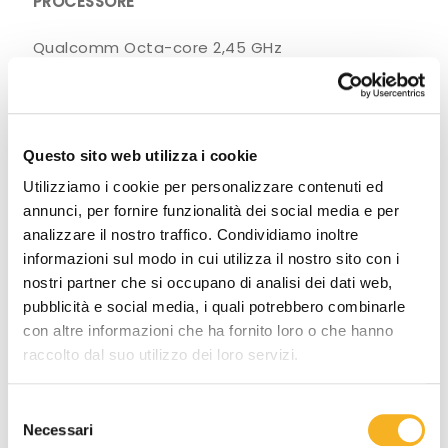
PROCESSORE
Qualcomm Octa-core 2,45 GHz
MEMORIA
4GB RAM/64GB ROM, Scheda Micro SD
Questo sito web utilizza i cookie
Estensione Max.256GB
Utilizziamo i cookie per personalizzare contenuti ed
SISTEMA OPERATIVO
annunci, per fornire funzionalità dei social media e per
analizzare il nostro traffico. Condividiamo inoltre
Android 13 con GSM/AER
informazioni sul modo in cui utilizza il nostro sito con i
nostri partner che si occupano di analisi dei dati web,
TIPOLOGIE DI TASTIERA:
pubblicità e social media, i quali potrebbero combinarle
con altre informazioni che ha fornito loro o che hanno
38 tasti
raccolto dal suo utilizzo dei loro servizi.
51 tasti
S
Necessari
e
ACCESSORI DISPONIBILI: