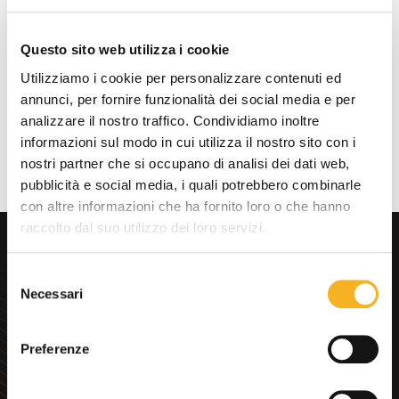
Download documenti
Questo sito web utilizza i cookie
Utilizziamo i cookie per personalizzare contenuti ed
rt10 windows
annunci, per fornire funzionalità dei social media e per
analizzare il nostro traffico. Condividiamo inoltre
informazioni sul modo in cui utilizza il nostro sito con i
nostri partner che si occupano di analisi dei dati web,
pubblicità e social media, i quali potrebbero combinarle
con altre informazioni che ha fornito loro o che hanno
raccolto dal suo utilizzo dei loro servizi.
Cerchi
consulenza
S
immediata?
Necessari
e
l
e
Preferenze
z
i
Progettiamo sistemi