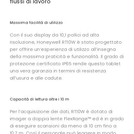
flussi di lavoro
Massima facilità di utilizzo
Con il suo display da 10,1 pollici ad alta
risoluzione, Honeywell RT10W è stato progettato
per offrire un’esperienza di utilizzo all’insegna
della massima praticità e funzionalità. Il grado di
protezione certificato IP65 rende questo tablet
una vera garanzia in termini di resistenza
all’usura e alle cadute.
Capacità di lettura oltre i 10 m
Per l’acquisizione dei dati, RT10W è dotato di
imager a doppia lente FlexRange™ ed è in grado
di eseguire scansioni da meno di 10 cm fino a
10,7 m. Così il personale può leggere in modo