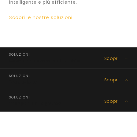
intelligente e più efficiente.
Scopri le nostre soluzioni
SOLUZIONI
Scopri
Gestione catena del freddo
SOLUZIONI
Scopri
Produzione
SOLUZIONI
Scopri
Trasporti e Logistica