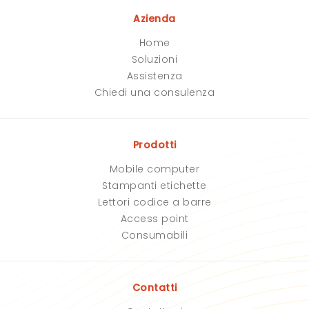
v
v
Azienda
u
u
o
o
Home
t
t
Soluzioni
o
o
q
q
Assistenza
u
u
Chiedi una consulenza
e
e
s
s
t
t
o
o
Prodotti
c
c
a
a
Mobile computer
m
m
p
p
Stampanti etichette
o
o
Lettori codice a barre
.
.
Access point
Consumabili
Contatti