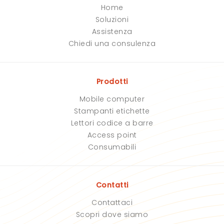
o
o
Home
t
t
Soluzioni
o
o
q
q
Assistenza
u
u
Chiedi una consulenza
e
e
s
s
t
t
o
o
Prodotti
c
c
a
a
Mobile computer
m
m
p
p
Stampanti etichette
o
o
Lettori codice a barre
.
.
Access point
Consumabili
Contatti
Contattaci
Scopri dove siamo