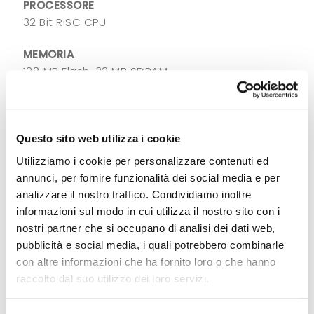
PROCESSORE
32 Bit RISC CPU
MEMORIA
128 MB Flash, 32 MB SDRAM
DIMENSIONI
465 mm (18.33”) 308,20 mm (12.13”) 270,71 mm
(10.65”)
Questo sito web utilizza i cookie
Utilizziamo i cookie per personalizzare contenuti ed
PESO
annunci, per fornire funzionalità dei social media e per
13.6 kg
analizzare il nostro traffico. Condividiamo inoltre
informazioni sul modo in cui utilizza il nostro sito con i
nostri partner che si occupano di analisi dei dati web,
Download documenti
pubblicità e social media, i quali potrebbero combinarle
con altre informazioni che ha fornito loro o che hanno
ZX12x00i
raccolto dal suo utilizzo dei loro servizi.