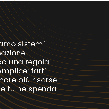
iamo sistemi
azione
o una regola
mplice: farti
are più risorse
te tu ne spenda.