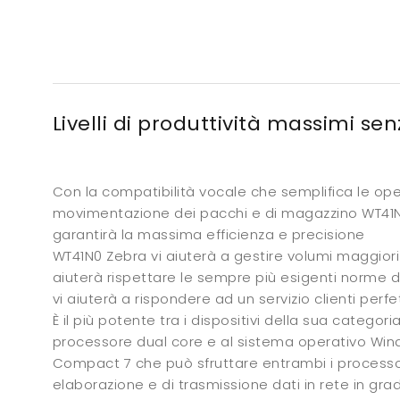
Livelli di produttività massimi sen
Con la compatibilità vocale che semplifica le ope
movimentazione dei pacchi e di magazzino WT41N
garantirà la massima efficienza e precisione
WT41N0 Zebra vi aiuterà a gestire volumi maggiori di
aiuterà rispettare le sempre più esigenti norme di
vi aiuterà a rispondere ad un servizio clienti perfe
È il più potente tra i dispositivi della sua categor
processore dual core e al sistema operativo W
Compact 7 che può sfruttare entrambi i processo
elaborazione e di trasmissione dati in rete in gra