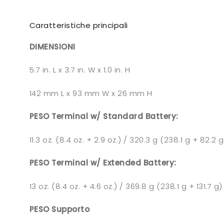
Caratteristiche principali
DIMENSIONI
5.7 in. L x 3.7 in. W x 1.0 in. H
142 mm L x 93 mm W x 26 mm H
PESO Terminal w/ Standard Battery:
11.3 oz. (8.4 oz. + 2.9 oz.) / 320.3 g (238.1 g + 82.2 g
PESO Terminal w/ Extended Battery:
13 oz. (8.4 oz. + 4.6 oz.) / 369.8 g (238.1 g + 131.7 g)
PESO Supporto