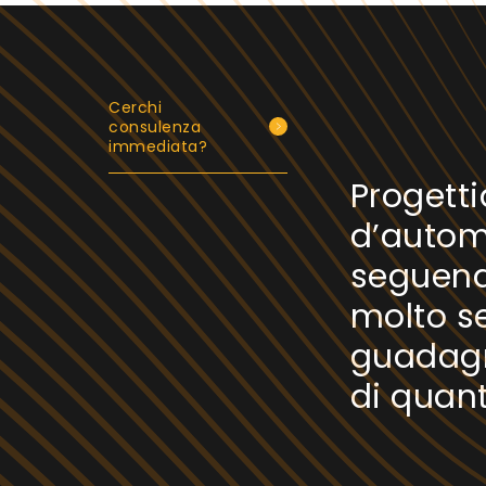
Cerchi
consulenza
immediata?
Progett
d’autom
seguend
molto se
guadagn
di quan