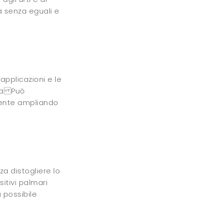
à senza eguali e
applicazioni e le
fia Può
ente ampliando
za distogliere lo
itivi palmari
 possibile