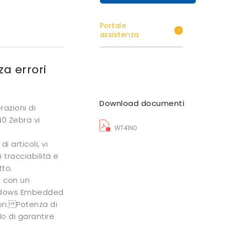
Portale
assistenza
za errori
Download documenti
razioni di
0 Zebra vi
WT41N0
 articoli, vi
 tracciabilità e
tto.
ia con un
indows Embedded
ri. Potenza di
do di garantire