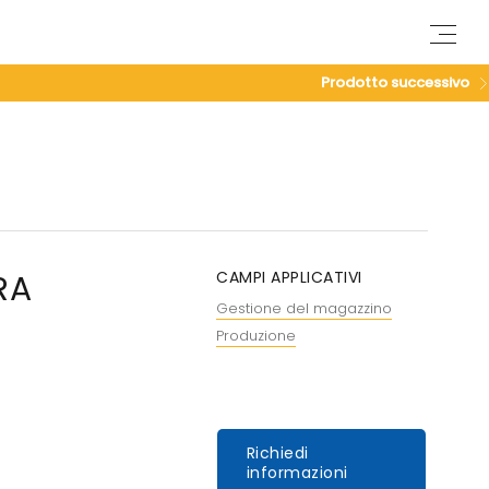
M
e
n
Prodotto successivo
u
RA
CAMPI APPLICATIVI
Gestione del magazzino
Produzione
Richiedi
informazioni