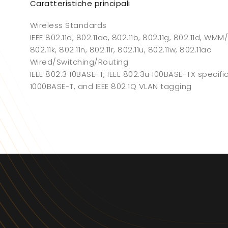
Caratteristiche principali
Wireless Standards
IEEE 802.11a, 802.11ac, 802.11b, 802.11g, 802.11d, WMM/
802.11k, 802.11n, 802.11r, 802.11u, 802.11w, 802.11ac
Wired/Switching/Routing
IEEE 802.3 10BASE-T, IEEE 802.3u 100BASE-TX specifi
1000BASE-T, and IEEE 802.1Q VLAN tagging