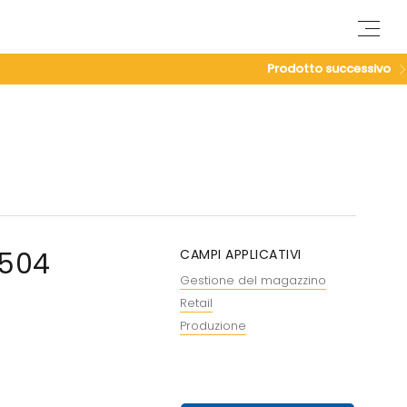
M
e
n
Prodotto successivo
u
504
CAMPI APPLICATIVI
Gestione del magazzino
Retail
Produzione