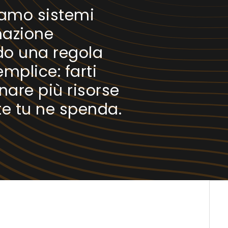
iamo sistemi
azione
o una regola
mplice: farti
are più risorse
te tu ne spenda.