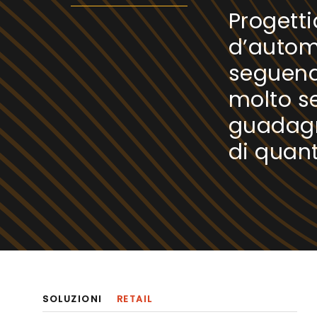
Progett
d’autom
seguend
molto se
guadagn
di quan
SOLUZIONI
RETAIL