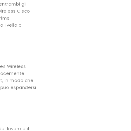
entrambi gli
wireless Cisco
rime
 livello di
es Wireless
velocemente.
nt, in modo che
 può espandersi
l lavoro e il