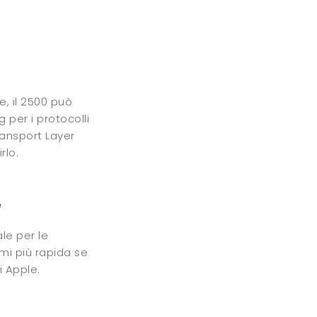
e, il 2500 può
g per i protocolli
ransport Layer
rlo.
e
le per le
emi più rapida se
i Apple.