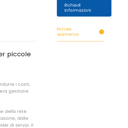
Richiedi
informazioni
Portale
assistenza
r piccole
idurre i costi,
ntera gestione
ne della rete
azione, dalle
der di servizi. Il