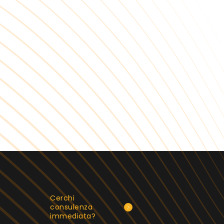
Cerchi
consulenza
immediata?