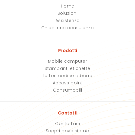
o
o
Home
t
t
Soluzioni
o
o
q
q
Assistenza
u
u
Chiedi una consulenza
e
e
s
s
t
t
o
o
Prodotti
c
c
a
a
Mobile computer
m
m
p
p
Stampanti etichette
o
o
Lettori codice a barre
.
.
Access point
Consumabili
Contatti
Contattaci
Scopri dove siamo