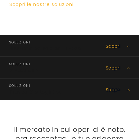
Scopri le nostre soluzioni
SOLUZIONI
Scopri
Gestione catena del freddo
SOLUZIONI
Scopri
Produzione
SOLUZIONI
Scopri
Trasporti e Logistica
Il mercato in cui operi ci è noto,
ora raccontaci le tue esigenze