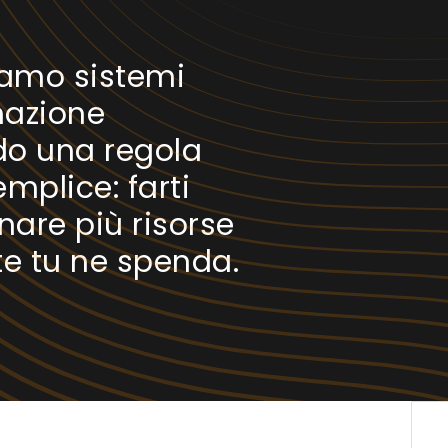
iamo sistemi
azione
o una regola
mplice: farti
are più risorse
te tu ne spenda.