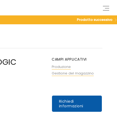
M
e
n
Prodotto successivo
u
OGIC
CAMPI APPLICATIVI
Produzione
Gestione del magazzino
Richiedi
informazioni