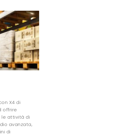
con X4 di
 offrire
le attività di
radio avanzata,
ni di