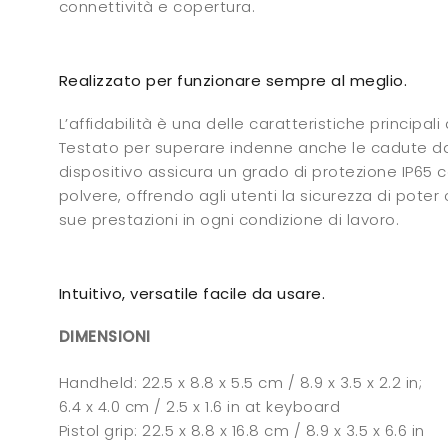
connettività e copertura.
Realizzato per funzionare sempre al meglio.
L’affidabilità è una delle caratteristiche principali 
Testato per superare indenne anche le cadute da
dispositivo assicura un grado di protezione IP65 
polvere, offrendo agli utenti la sicurezza di poter
sue prestazioni in ogni condizione di lavoro.
Intuitivo, versatile facile da usare.
DIMENSIONI
Handheld: 22.5 x 8.8 x 5.5 cm / 8.9 x 3.5 x 2.2 in;
6.4 x 4.0 cm / 2.5 x 1.6 in at keyboard
Pistol grip: 22.5 x 8.8 x 16.8 cm / 8.9 x 3.5 x 6.6 in