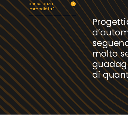
consulenza
immediata?
Progett
d’autom
seguend
molto se
guadagn
di quan