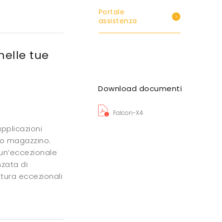
Portale
assistenza
nelle tue
Download documenti
Falcon-X4
pplicazioni
e o magazzino.
 un’eccezionale
zata di
ttura eccezionali