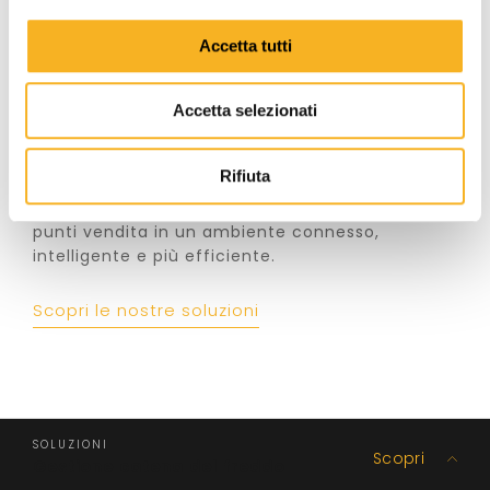
o
n
Accetta tutti
s
e
Accetta selezionati
n
s
Retail
o
Rifiuta
Azzera le distanze e integra i tuoi magazzini e
punti vendita in un ambiente connesso,
intelligente e più efficiente.
Scopri le nostre soluzioni
SOLUZIONI
Scopri
Gestione catena del freddo