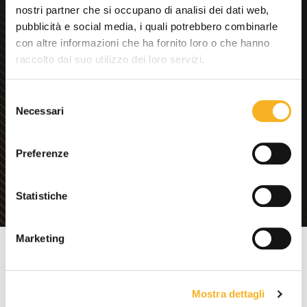
nostri partner che si occupano di analisi dei dati web,
pubblicità e social media, i quali potrebbero combinarle
con altre informazioni che ha fornito loro o che hanno
raccolto dal suo utilizzo dei loro servizi.
Progettiamo sistemi
d’automazione seguendo una
S
regola molto semplice: farti
Necessari
e
guadagnare più risorse di
l
quante tu ne spenda.
e
Preferenze
z
i
o
Statistiche
n
e
Marketing
d
SOLUZIONI
RETAIL
e
l
Mostra dettagli
c