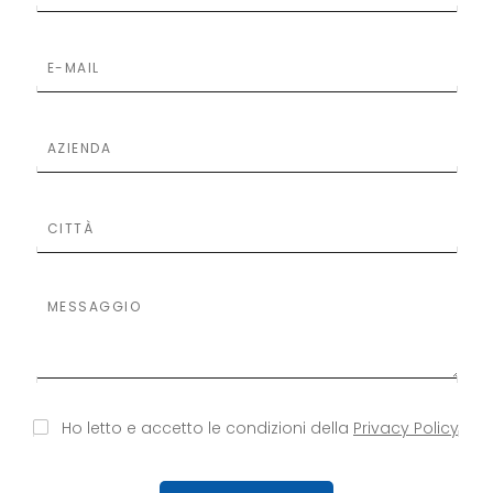
S
S
Ho letto e accetto le condizioni della
Privacy Policy
i
i
p
p
r
r