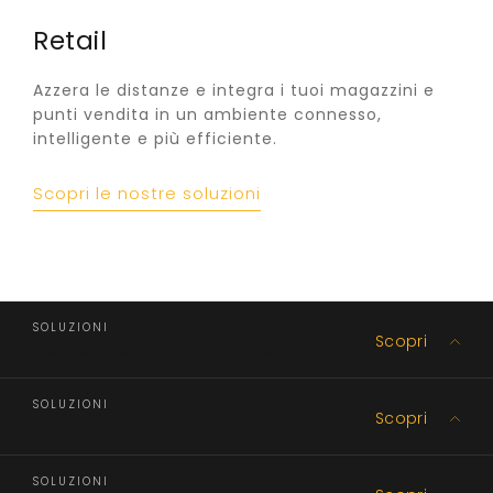
Retail
Azzera le distanze e integra i tuoi magazzini e
punti vendita in un ambiente connesso,
intelligente e più efficiente.
Scopri le nostre soluzioni
SOLUZIONI
Scopri
Gestione catena del freddo
SOLUZIONI
Scopri
Produzione
SOLUZIONI