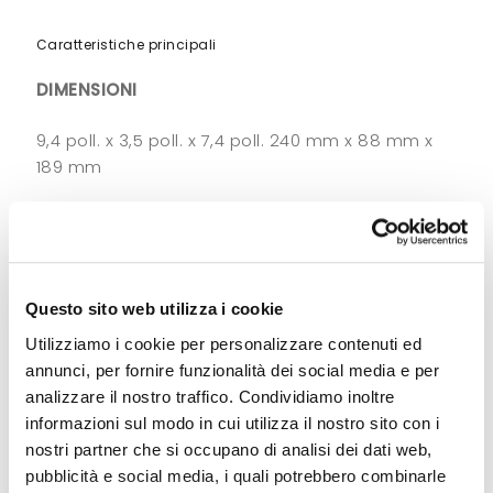
Caratteristiche principali
DIMENSIONI
9,4 poll. x 3,5 poll. x 7,4 poll. 240 mm x 88 mm x
189 mm
PESO
26,9 once/765 g con batteria S
Questo sito web utilizza i cookie
SISTEMA OPERATIVO
Utilizziamo i cookie per personalizzare contenuti ed
Android 8.1 Oreo con Restricted Mode di Zebra
annunci, per fornire funzionalità dei social media e per
per il controllo di GMS e altri servizi con
analizzare il nostro traffico. Condividiamo inoltre
disponibilità di upgrade per Android R
informazioni sul modo in cui utilizza il nostro sito con i
nostri partner che si occupano di analisi dei dati web,
pubblicità e social media, i quali potrebbero combinarle