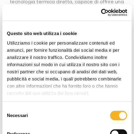
tecnologia termica diretta, capace di offrire una
vasta gamma di funzionalità per andare
incontro ad ogni esigenza di stampa dai volumi
medio-bassi. La stampante è disponibile anche
nel modello 300 dpi, per stampe ad alta
Questo sito web utilizza i cookie
risoluzione.
Utilizziamo i cookie per personalizzare contenuti ed
annunci, per fornire funzionalità dei social media e per
analizzare il nostro traffico. Condividiamo inoltre
informazioni sul modo in cui utilizza il nostro sito con i
nostri partner che si occupano di analisi dei dati web,
pubblicità e social media, i quali potrebbero combinarle
con altre informazioni che ha fornito loro o che hanno
raccolto dal suo utilizzo dei loro servizi.
S
Necessari
e
l
e
Preferenze