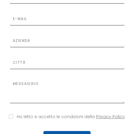
S
S
Ho letto e accetto le condizioni della
Privacy Policy
i
i
p
p
r
r