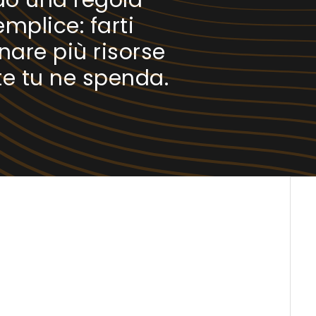
o una regola
mplice: farti
are più risorse
te tu ne spenda.