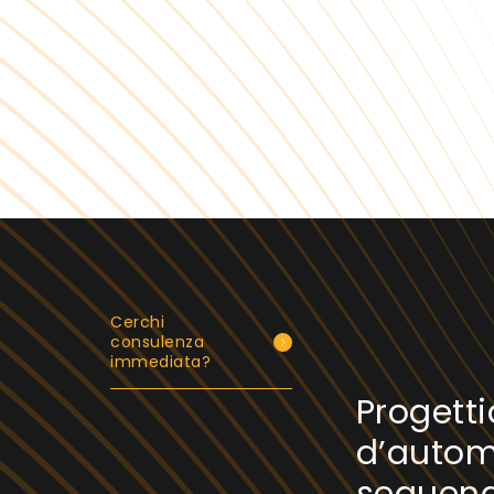
Cerchi
consulenza
immediata?
Progett
d’autom