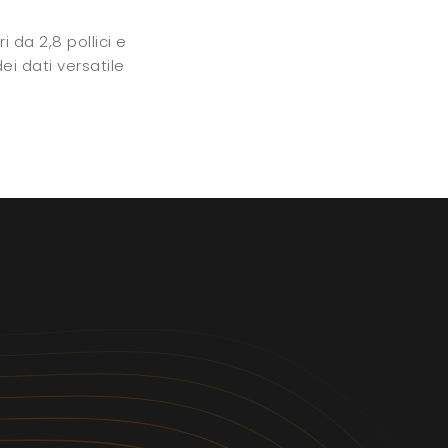
 da 2,8 pollici e
i dati versatile