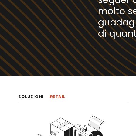
seguend
molto se
guadagn
di quan
SOLUZIONI
RETAIL