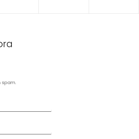
ora
n spam.