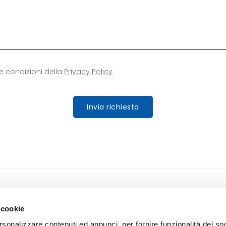
le condizioni della
Privacy Policy
Invia richiesta
Prodotti
Contatti
 cookie
Mobile computer
Contattaci
rsonalizzare contenuti ed annunci, per fornire funzionalità dei so