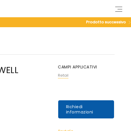
M
e
n
Prodotto successivo
u
WELL
CAMPI APPLICATIVI
Retail
Richiedi
informazioni