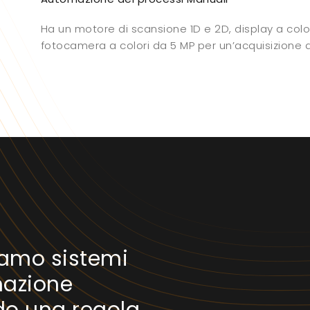
Ha un motore di scansione 1D e 2D, display a colori
fotocamera a colori da 5 MP per un’acquisizione de
iamo sistemi
azione