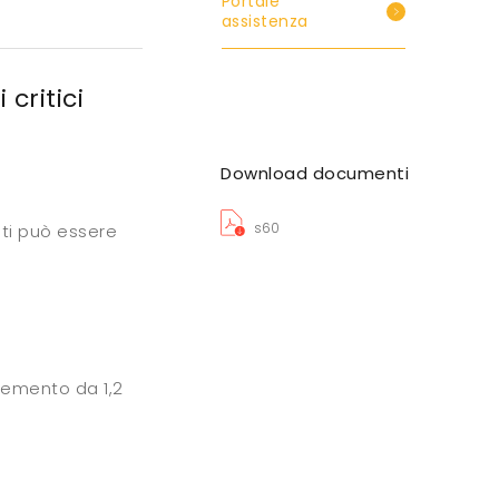
Portale
assistenza
critici
Download documenti
s60
ti può essere
 cemento da 1,2